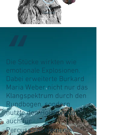
"Free"
Celloland
Die Stücke wirkten wie
emotionale Explosionen.
Dabei erweiterte Burkard
Maria Weber nicht nur das
Klangspektrum durch den
Rundbogen, sondern
nutzte den Holzkorpus
auch für
Percussionselemente."