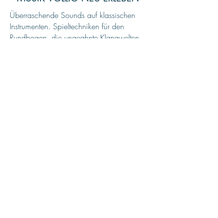
Überraschende Sounds auf klassischen
Instrumenten. Spieltechniken für den
Rundbogen, die ungeahnte Klangwelten
aufschließen. Und E-Cello-Stücke von
entfesselter Kreativität: Entdecken Sie die
faszinierenden Werke von Burkard Maria
Weber. Viel Vergnügen!
Das Außergewöhnliche in dir findest du in
der Musik von Burkard Maria Weber.