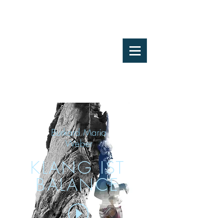
Burkard Maria
Weber
KLANG IST
BALANCE