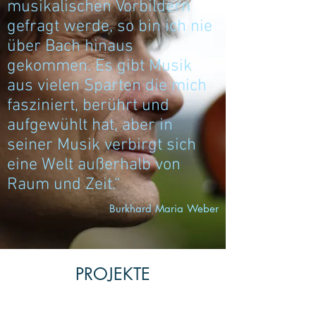
musikalischen Vorbildern
gefragt werde, so bin ich nie
über Bach hinaus
gekommen. Es gibt Musik
aus vielen Sparten die mich
fasziniert, berührt und
aufgewühlt hat, aber in
seiner Musik verbirgt sich
eine Welt außerhalb von
Raum und Zeit.“
Burkhard Maria Weber
PROJEKTE