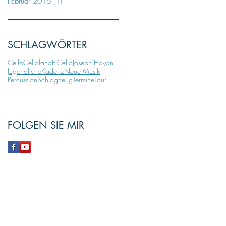
Februar 2016
(1)
1 Beitrag
SCHLAGWÖRTER
Cello
Celloland
E-Cello
Joseph Haydn
Jugendliche
Kadenz
Neue Musik
Percussion
Schlagzeug
Termine
Tour
FOLGEN SIE MIR